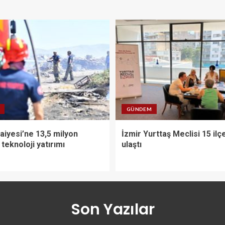
GÜNDEM
faiyesi’ne 13,5 milyon
İzmir Yurttaş Meclisi 15 ilç
 teknoloji yatırımı
ulaştı
Son Yazılar