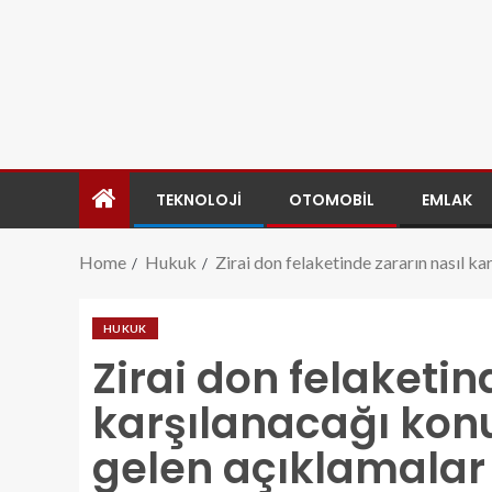
TEKNOLOJI
OTOMOBIL
EMLAK
Home
Hukuk
Zirai don felaketinde zararın nasıl ka
HUKUK
Zirai don felaketin
karşılanacağı kon
gelen açıklamalar b