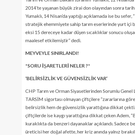
2014’te yaşanan büyük zirai don olayından sonra tarihi
Yumaklı, 14 Nisan’da yaptığı açıklamada ise bu sefer,
stratejik ehemmiyete sahip tarım eserlerinde yurt içi 
eksi 15 dereceye kadar düşen sıcaklıklar sonucu oluşa
maalesef etkilemiştir” dedi.
MEYVEYLE SINIRLANDI!
*SORU İŞARETLERİ NELER ?*
‘BELİRSİZLİK VE GÜVENSİZLİK VAR’
CHP Tarım ve Orman Siyasetlerinden Sorumlu Genel L
TARSİM sigortası olmayan çiftçilere “zararlarına gö
belirsizlik hem de güvensizlik yarattığına dikkat çekti
çiftçilerde ise kaygı yarattığına dikkat çeken Adem, 
kuraklıkta da benzeri dayanaklar açıklandı. Sadece bel
üreticisi her doğal afette, her kriz anında yalnız bırakıl