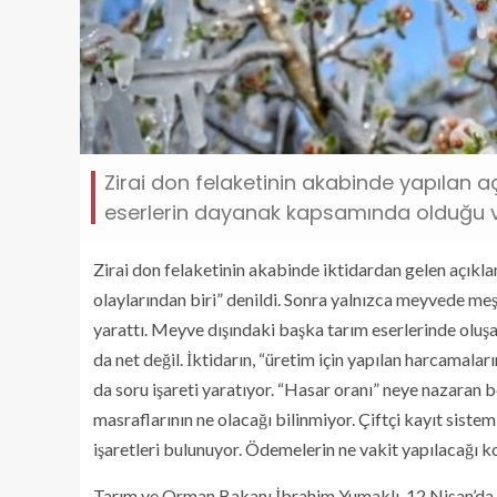
Zirai don felaketinin akabinde yapılan açı
eserlerin dayanak kapsamında olduğu ve
Zirai don felaketinin akabinde iktidardan gelen açıklam
olaylarından biri” denildi. Sonra yalnızca meyvede meşa
yarattı. Meyve dışındaki başka tarım eserlerinde oluş
da net değil. İktidarın, “üretim için yapılan harcamala
da soru işareti yaratıyor. “Hasar oranı” neye nazaran b
masraflarının ne olacağı bilinmiyor. Çiftçi kayıt sist
işaretleri bulunuyor. Ödemelerin ne vakit yapılacağı k
Tarım ve Orman Bakanı İbrahim Yumaklı, 12 Nisan’da y