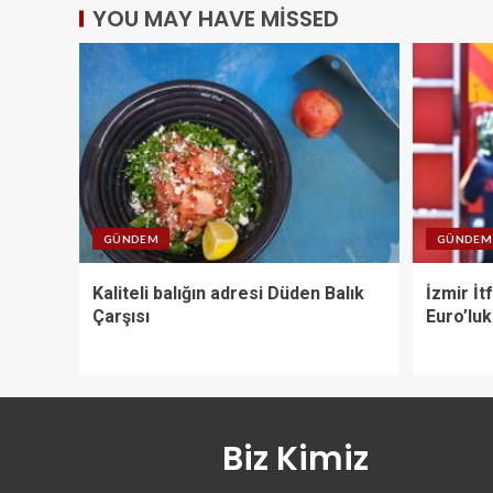
YOU MAY HAVE MISSED
GÜNDEM
GÜNDEM
Kaliteli balığın adresi Düden Balık
İzmir İt
Çarşısı
Euro’luk
Biz Kimiz