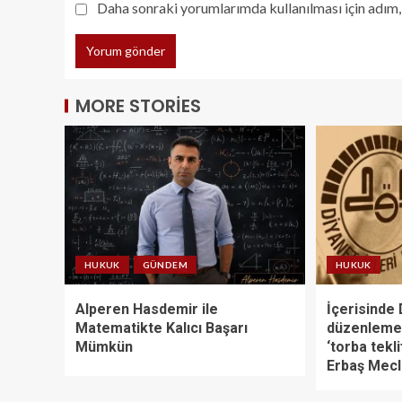
Daha sonraki yorumlarımda kullanılması için adım, 
MORE STORIES
HUKUK
GÜNDEM
HUKUK
Alperen Hasdemir ile
İçerisinde D
Matematikte Kalıcı Başarı
düzenlemel
Mümkün
‘torba tekli
Erbaş Mecl