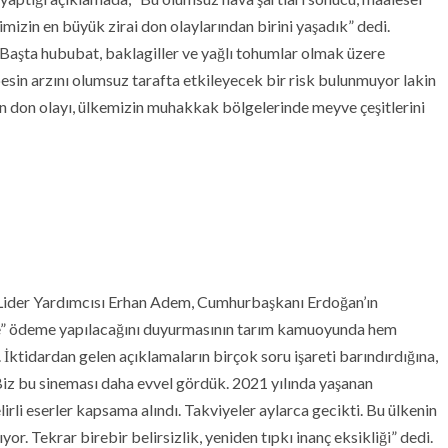
mizin en büyük zirai don olaylarından birini yaşadık” dedi.
 “Başta hububat, baklagiller ve yağlı tohumlar olmak üzere
besin arzını olumsuz tarafta etkileyecek bir risk bulunmuyor lakin
n don olayı, ülkemizin muhakkak bölgelerinde meyve çeşitlerini
ider Yardımcısı Erhan Adem, Cumhurbaşkanı Erdoğan’ın
re” ödeme yapılacağını duyurmasının tarım kamuoyunda hem
. İktidardan gelen açıklamaların birçok soru işareti barındırdığına,
“Biz bu sineması daha evvel gördük. 2021 yılında yaşanan
irli eserler kapsama alındı. Takviyeler aylarca gecikti. Bu ülkenin
ıyor. Tekrar birebir belirsizlik, yeniden tıpkı inanç eksikliği” dedi.