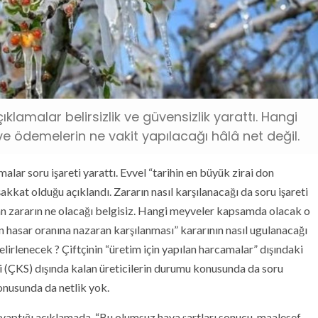
klamalar belirsizlik ve güvensizlik yarattı. Hangi
 ödemelerin ne vakit yapılacağı hâlâ net değil.
alar soru işareti yarattı. Evvel “tarihin en büyük zirai don
kkat olduğu açıklandı. Zararın nasıl karşılanacağı da soru işareti
an zararın ne olacağı belgisiz. Hangi meyveler kapsamda olacak o
rın hasar oranına nazaran karşılanması” kararının nasıl ugulanacağı
elirlenecek ? Çiftçinin “üretim için yapılan harcamalar” dışındaki
emi (ÇKS) dışında kalan üreticilerin durumu konusunda da soru
onusunda da netlik yok.
aptığı açıklamada, “Bu olumsuz hava şartları sonucu, maalesef