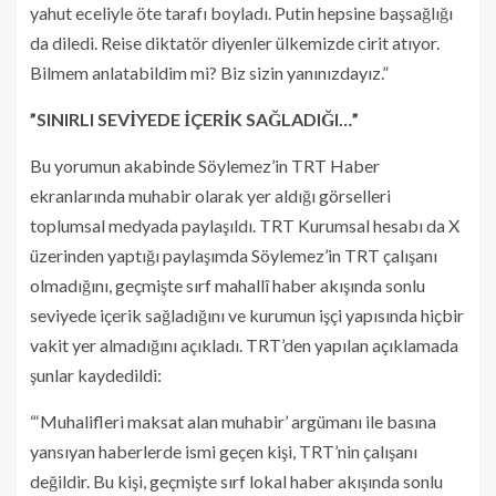
yahut eceliyle öte tarafı boyladı. Putin hepsine başsağlığı
da diledi. Reise diktatör diyenler ülkemizde cirit atıyor.
Bilmem anlatabildim mi? Biz sizin yanınızdayız.”
”SINIRLI SEVİYEDE İÇERİK SAĞLADIĞI…”
Bu yorumun akabinde Söylemez’in TRT Haber
ekranlarında muhabir olarak yer aldığı görselleri
toplumsal medyada paylaşıldı. TRT Kurumsal hesabı da X
üzerinden yaptığı paylaşımda Söylemez’in TRT çalışanı
olmadığını, geçmişte sırf mahallî haber akışında sonlu
seviyede içerik sağladığını ve kurumun işçi yapısında hiçbir
vakit yer almadığını açıkladı. TRT’den yapılan açıklamada
şunlar kaydedildi:
“‘Muhalifleri maksat alan muhabir’ argümanı ile basına
yansıyan haberlerde ismi geçen kişi, TRT’nin çalışanı
değildir. Bu kişi, geçmişte sırf lokal haber akışında sonlu