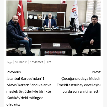
Muhabir
Söylemez
Trt
Tags:
Previous
Next
İstanbul Barosu’ndan ‘1
Çocuğunu odaya kitledi:
Mayıs’ kararı: Sendikalar ve
Emekli astsubay evvel eşini
meslek örgütleriyle birlikte
vurdu sonra intihar etti!
Kadıköy’deki mitingde
olacağız