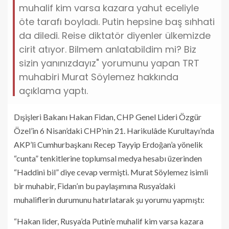
muhalif kim varsa kazara yahut eceliyle
öte tarafı boyladı. Putin hepsine baş sıhhati
da diledi. Reise diktatör diyenler ülkemizde
cirit atıyor. Bilmem anlatabildim mi? Biz
sizin yanınızdayız" yorumunu yapan TRT
muhabiri Murat Söylemez hakkında
açıklama yaptı.
Dışişleri Bakanı Hakan Fidan, CHP Genel Lideri Özgür
Özel’in 6 Nisan’daki CHP’nin 21. Harikulâde Kurultayı’nda
AKP’li Cumhurbaşkanı Recep Tayyip Erdoğan’a yönelik
“cunta” tenkitlerine toplumsal medya hesabı üzerinden
“Haddini bil” diye cevap vermişti. Murat Söylemez isimli
bir muhabir, Fidan’ın bu paylaşımına Rusya’daki
muhaliflerin durumunu hatırlatarak şu yorumu yapmıştı:
“Hakan lider, Rusya’da Putin’e muhalif kim varsa kazara