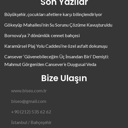
Son Yazılar
Büyükşehir, çocukları afetlere karşı bilinçlendiriyor
Gökeyüp Mahallesi’nin Su Sorunu Çözüme Kavuşturuldu
Bornova’ya 7 dönümlük cennet bahçesi
Karamürsel Plaj Yolu Caddesi’ne özel asfalt dokunuşu
Cansever ‘Güvenebileceğim Üç İnsandan Biri’ Demişti:
Mahmut Görgen’den Cansever’e Duygusal Veda
Bize Ulaşın
www.biseo.com.tr
biseo@gmail.com
+90 (212) 535 62 62
İstanbul / Bahçeşehir