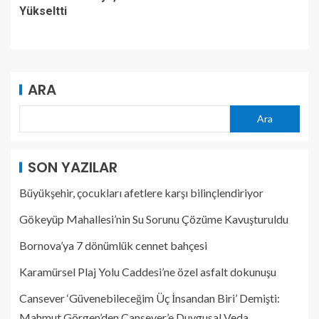
Yükseltti
ARA
Ara
SON YAZILAR
Büyükşehir, çocukları afetlere karşı bilinçlendiriyor
Gökeyüp Mahallesi’nin Su Sorunu Çözüme Kavuşturuldu
Bornova’ya 7 dönümlük cennet bahçesi
Karamürsel Plaj Yolu Caddesi’ne özel asfalt dokunuşu
Cansever ‘Güvenebileceğim Üç İnsandan Biri’ Demişti:
Mahmut Görgen’den Cansever’e Duygusal Veda