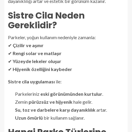
dayanıklılığı artar ve estetik bir görünüm kazanır.
Sistre Cila Neden
Gereklidir?
Parkeler, yoğun kullanım nedeniyle zamanla:
✔
Çizilir ve aşınır
✔
Rengi solar ve matlaşır
✔
Yüzeyde lekeler oluşur
✔
Hijyenik özelliğini kaybeder
Sistre cila uygulaması
ile:
Parkeleriniz
eski görünümünden kurtulur
.
Zemin
pürüzsüz ve hijyenik
hale gelir.
Su, toz ve darbelere karşı dayanıklılık
artar.
Uzun ömürlü
bir kullanım sağlanır.