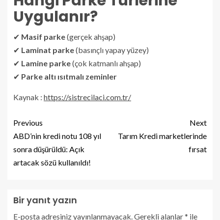
Hangi Parke Türlerine
Uygulanır?
✔
Masif parke
(gerçek ahşap)
✔
Laminat parke
(basınçlı yapay yüzey)
✔
Lamine parke
(çok katmanlı ahşap)
✔
Parke altı ısıtmalı zeminler
Kaynak :
https://sistrecilaci.com.tr/
Previous
Next
ABD’nin kredi notu 108 yıl
Tarım Kredi marketlerinde
sonra düşürüldü: Açık
fırsat
artacak sözü kullanıldı!
Bir yanıt yazın
E-posta adresiniz yayınlanmayacak.
Gerekli alanlar
*
ile