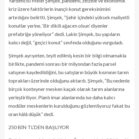
Yardımcısı Melih Şimşek, pandemi, zelzele ve ekonomik
kriz üzere faktörlerin inançlı konut gereksinimini
artırdığını belirtti. Şimşek, “Şehir içindeki yüksek maliyetli
konutlar yerine, ‘Bir dikili ağacım olsun’ diyenler
prefabriğe yöneliyor” dedi. Lakin Şimşek, bu yapıların
kalıcı değil, “geçici konut” sınıfında olduğunu vurguladı.
Şimşek ayrıyeten, teyit edilmiş kesin bir bilgi olmamakla
birlikte, pandemi sonrası bir milyondan fazla parsel
satışının kaydedildiğini, bu satışların büyük kısmının tarım
toprakları üzerinde olduğunu aktardı. Şimşek, “Bu nedenle
birçok konteyner mesken kaçak olarak tarım alanlarına
yerleştiriliyor. Planlı imar alanlarında ise daha kalıcı
modüler meskenlerin kurulduğunu gözlemliyoruz fakat bu
oran hâlâ düşük” dedi.
250 BİN TL’DEN BAŞLIYOR