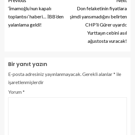
Previous
Next
‘İmamoğlu’nun kapalı
Don felaketinin fiyatlara
toplantısı’ haberi… İBB’den
şimdi yansımadığını belirten
yalanlama geldi!
CHP’li Gürer uyardı:
Yurttaşın cebini asıl
ağustosta vuracak!
Bir yanıt yazın
E-posta adresiniz yayınlanmayacak.
Gerekli alanlar
*
ile
işaretlenmişlerdir
Yorum
*