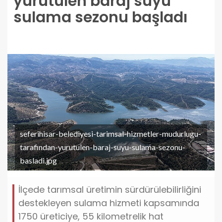
yürütülen baraj suyu
sulama sezonu başladı
seferihisar-belediyesi-tarimsal-hizmetler-mudurlugu-
tarafindan-yurutulen-baraj-suyu-sulama-sezonu-
basladi.jpg
İlçede tarımsal üretimin sürdürülebilirliğini
destekleyen sulama hizmeti kapsamında
1750 üreticiye, 55 kilometrelik hat