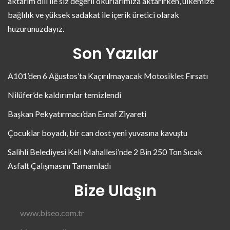
aktarım dili ile siz değerli okurlarımıza aktarırken, ülkemize
bağlılık ve yüksek sadakat ile içerik üretici olarak
huzurunuzdayız.
Son Yazılar
A101’den 6 Ağustos’ta Kaçırılmayacak Motosiklet Fırsatı
Nilüfer’de kaldırımlar temizlendi
Başkan Pekyatırmacı’dan Esnaf Ziyareti
Çocuklar boyadı, bir can dost yeni yuvasına kavuştu
Salihli Belediyesi Keli Mahallesi’nde 2 Bin 250 Ton Sıcak
Asfalt Çalışmasını Tamamladı
Bize Ulaşın
www.biseo.com.tr