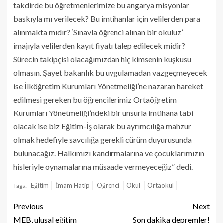
takdirde bu öğretmenlerimize bu angarya misyonlar
baskıyla mı verilecek? Bu imtihanlar için velilerden para
alınmakta mıdır? ‘Sınavla öğrenci alınan bir okuluz’
imajıyla velilerden kayıt fiyatı talep edilecek midir?
Sürecin takipçisi olacağımızdan hiç kimsenin kuşkusu
olmasın. Şayet bakanlık bu uygulamadan vazgeçmeyecek
ise İlköğretim Kurumları Yönetmeliği’ne nazaran hareket
edilmesi gereken bu öğrencilerimiz Ortaöğretim
Kurumları Yönetmeliği’ndeki bir unsurla imtihana tabi
olacak ise biz Eğitim-İş olarak bu ayrımcılığa mahzur
olmak hedefiyle savcılığa gerekli cürüm duyurusunda
bulunacağız. Halkımızı kandırmalarına ve çocuklarımızın
hisleriyle oynamalarına müsaade vermeyeceğiz” dedi.
Eğitim
İmam Hatip
Öğrenci
Okul
Ortaokul
Tags:
Previous
Next
MEB, ulusal eğitim
Son dakika depremler!