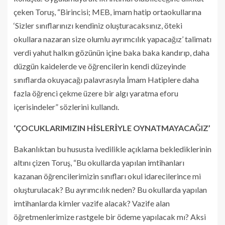
çeken Toruş, “Birincisi; MEB, imam hatip ortaokullarına
‘Sizler sınıflarınızı kendiniz oluşturacaksınız, öteki
okullara nazaran size olumlu ayrımcılık yapacağız’ talimatı
verdi yahut halkın gözünün içine baka baka kandırıp, daha
düzgün kaidelerde ve öğrencilerin kendi düzeyinde
sınıflarda okuyacağı palavrasıyla İmam Hatiplere daha
fazla öğrenci çekme üzere bir algı yaratma eforu
içerisindeler” sözlerini kullandı.
‘ÇOCUKLARIMIZIN HİSLERİYLE OYNATMAYACAĞIZ’
Bakanlıktan bu hususta ivedilikle açıklama beklediklerinin
altını çizen Toruş, “Bu okullarda yapılan imtihanları
kazanan öğrencilerimizin sınıfları okul idarecilerince mi
oluşturulacak? Bu ayrımcılık neden? Bu okullarda yapılan
imtihanlarda kimler vazife alacak? Vazife alan
öğretmenlerimize rastgele bir ödeme yapılacak mı? Aksi