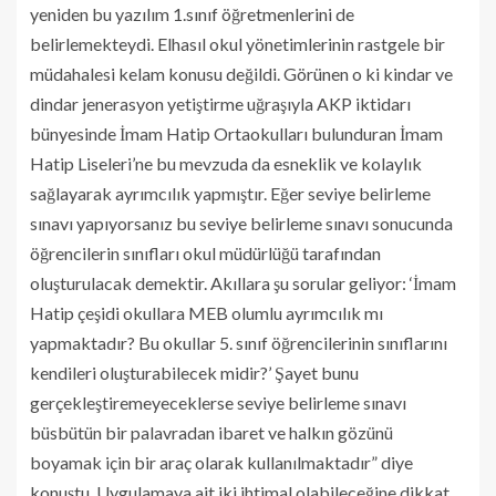
yeniden bu yazılım 1.sınıf öğretmenlerini de
belirlemekteydi. Elhasıl okul yönetimlerinin rastgele bir
müdahalesi kelam konusu değildi. Görünen o ki kindar ve
dindar jenerasyon yetiştirme uğraşıyla AKP iktidarı
bünyesinde İmam Hatip Ortaokulları bulunduran İmam
Hatip Liseleri’ne bu mevzuda da esneklik ve kolaylık
sağlayarak ayrımcılık yapmıştır. Eğer seviye belirleme
sınavı yapıyorsanız bu seviye belirleme sınavı sonucunda
öğrencilerin sınıfları okul müdürlüğü tarafından
oluşturulacak demektir. Akıllara şu sorular geliyor: ‘İmam
Hatip çeşidi okullara MEB olumlu ayrımcılık mı
yapmaktadır? Bu okullar 5. sınıf öğrencilerinin sınıflarını
kendileri oluşturabilecek midir?’ Şayet bunu
gerçekleştiremeyeceklerse seviye belirleme sınavı
büsbütün bir palavradan ibaret ve halkın gözünü
boyamak için bir araç olarak kullanılmaktadır” diye
konuştu. Uygulamaya ait iki ihtimal olabileceğine dikkat