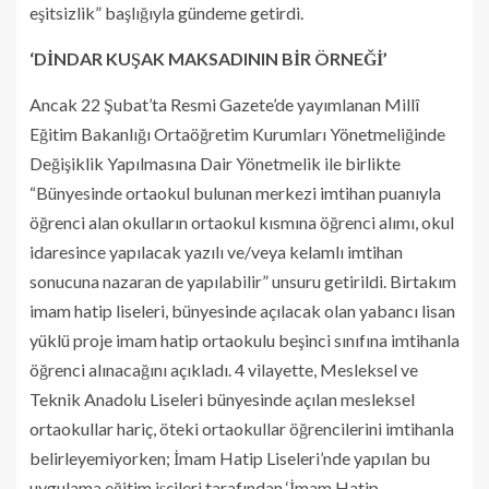
eşitsizlik” başlığıyla gündeme getirdi.
‘DİNDAR KUŞAK MAKSADININ BİR ÖRNEĞİ’
Ancak 22 Şubat’ta Resmi Gazete’de yayımlanan Millî
Eğitim Bakanlığı Ortaöğretim Kurumları Yönetmeliğinde
Değişiklik Yapılmasına Dair Yönetmelik ile birlikte
“Bünyesinde ortaokul bulunan merkezi imtihan puanıyla
öğrenci alan okulların ortaokul kısmına öğrenci alımı, okul
idaresince yapılacak yazılı ve/veya kelamlı imtihan
sonucuna nazaran de yapılabilir” unsuru getirildi. Birtakım
imam hatip liseleri, bünyesinde açılacak olan yabancı lisan
yüklü proje imam hatip ortaokulu beşinci sınıfına imtihanla
öğrenci alınacağını açıkladı. 4 vilayette, Mesleksel ve
Teknik Anadolu Liseleri bünyesinde açılan mesleksel
ortaokullar hariç, öteki ortaokullar öğrencilerini imtihanla
belirleyemiyorken; İmam Hatip Liseleri’nde yapılan bu
uygulama eğitim işçileri tarafından ‘İmam Hatip