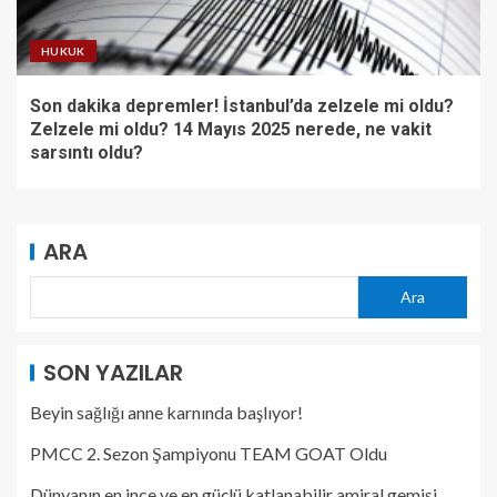
HUKUK
Son dakika depremler! İstanbul’da zelzele mi oldu?
Zelzele mi oldu? 14 Mayıs 2025 nerede, ne vakit
sarsıntı oldu?
ARA
Ara
SON YAZILAR
Beyin sağlığı anne karnında başlıyor!
PMCC 2. Sezon Şampiyonu TEAM GOAT Oldu
Dünyanın en ince ve en güçlü katlanabilir amiral gemisi