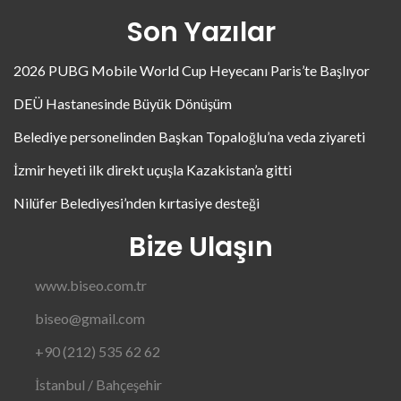
Son Yazılar
2026 PUBG Mobile World Cup Heyecanı Paris’te Başlıyor
DEÜ Hastanesinde Büyük Dönüşüm
Belediye personelinden Başkan Topaloğlu’na veda ziyareti
İzmir heyeti ilk direkt uçuşla Kazakistan’a gitti
Nilüfer Belediyesi’nden kırtasiye desteği
Bize Ulaşın
www.biseo.com.tr
biseo@gmail.com
+90 (212) 535 62 62
İstanbul / Bahçeşehir