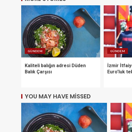
GÜNDEM
GÜNDEM
Kaliteli balığın adresi Düden
İzmir İtfai
Balık Çarşısı
Euro’luk te
YOU MAY HAVE MISSED