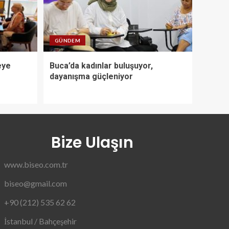
GÜNDEM
eye
Buca’da kadınlar buluşuyor,
dayanışma güçleniyor
Bize Ulaşın
www.biseo.com.tr
biseo@gmail.com
+90 (212) 535 62 62
İstanbul / Bahçeşehir