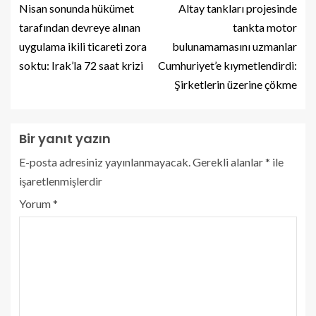
Nisan sonunda hükümet
Altay tankları projesinde
tarafından devreye alınan
tankta motor
uygulama ikili ticareti zora
bulunamamasını uzmanlar
soktu: Irak’la 72 saat krizi
Cumhuriyet’e kıymetlendirdi:
Şirketlerin üzerine çökme
Bir yanıt yazın
E-posta adresiniz yayınlanmayacak.
Gerekli alanlar
*
ile
işaretlenmişlerdir
Yorum
*