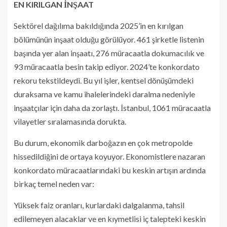
EN KIRILGAN İNŞAAT
Sektörel dağılıma bakıldığında 2025’in en kırılgan
bölümünün inşaat olduğu görülüyor. 461 şirketle listenin
başında yer alan inşaatı, 276 müracaatla dokumacılık ve
93 müracaatla besin takip ediyor. 2024’te konkordato
rekoru tekstildeydi. Bu yıl işler, kentsel dönüşümdeki
duraksama ve kamu ihalelerindeki daralma nedeniyle
inşaatçılar için daha da zorlaştı. İstanbul, 1061 müracaatla
vilayetler sıralamasında dorukta.
Bu durum, ekonomik darboğazın en çok metropolde
hissedildiğini de ortaya koyuyor. Ekonomistlere nazaran
konkordato müracaatlarındaki bu keskin artışın ardında
birkaç temel neden var:
Yüksek faiz oranları, kurlardaki dalgalanma, tahsil
edilemeyen alacaklar ve en kıymetlisi iç talepteki keskin