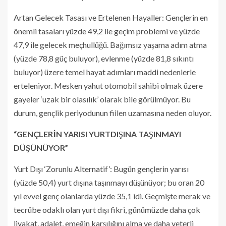
Artan Gelecek Tasası ve Ertelenen Hayaller: Gençlerin en
önemli tasaları yüzde 49,2 ile geçim problemi ve yüzde
47,9 ile gelecek meçhullüğü. Bağımsız yaşama adım atma
(yüzde 78,8 güç buluyor), evlenme (yüzde 81,8 sıkıntı
buluyor) üzere temel hayat adımları maddi nedenlerle
erteleniyor. Mesken yahut otomobil sahibi olmak üzere
gayeler ‘uzak bir olasılık’ olarak bile görülmüyor. Bu
durum, gençlik periyodunun fiilen uzamasına neden oluyor.
“GENÇLERİN YARISI YURTDIŞINA TAŞINMAYI
DÜŞÜNÜYOR”
Yurt Dışı ‘Zorunlu Alternatif’: Bugün gençlerin yarısı
(yüzde 50,4) yurt dışına taşınmayı düşünüyor; bu oran 20
yıl evvel genç olanlarda yüzde 35,1 idi. Geçmişte merak ve
tecrübe odaklı olan yurt dışı fikri, günümüzde daha çok
liyakat, adalet, emeğin karşılığını alma ve daha yeterli