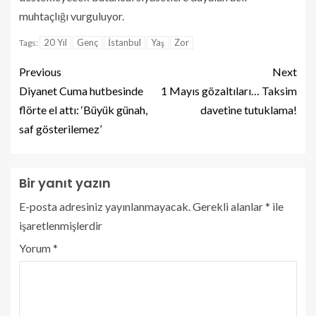
muhtaçlığı vurguluyor.
20 Yıl
Genç
İstanbul
Yaş
Zor
Tags:
Previous
Next
Diyanet Cuma hutbesinde
1 Mayıs gözaltıları… Taksim
flörte el attı: ‘Büyük günah,
davetine tutuklama!
saf gösterilemez’
Bir yanıt yazın
E-posta adresiniz yayınlanmayacak.
Gerekli alanlar
*
ile
işaretlenmişlerdir
Yorum
*