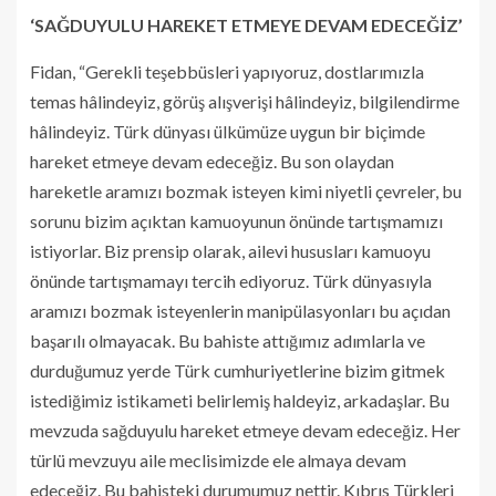
‘SAĞDUYULU HAREKET ETMEYE DEVAM EDECEĞİZ’
Fidan, “Gerekli teşebbüsleri yapıyoruz, dostlarımızla
temas hâlindeyiz, görüş alışverişi hâlindeyiz, bilgilendirme
hâlindeyiz. Türk dünyası ülkümüze uygun bir biçimde
hareket etmeye devam edeceğiz. Bu son olaydan
hareketle aramızı bozmak isteyen kimi niyetli çevreler, bu
sorunu bizim açıktan kamuoyunun önünde tartışmamızı
istiyorlar. Biz prensip olarak, ailevi hususları kamuoyu
önünde tartışmamayı tercih ediyoruz. Türk dünyasıyla
aramızı bozmak isteyenlerin manipülasyonları bu açıdan
başarılı olmayacak. Bu bahiste attığımız adımlarla ve
durduğumuz yerde Türk cumhuriyetlerine bizim gitmek
istediğimiz istikameti belirlemiş haldeyiz, arkadaşlar. Bu
mevzuda sağduyulu hareket etmeye devam edeceğiz. Her
türlü mevzuyu aile meclisimizde ele almaya devam
edeceğiz. Bu bahisteki durumumuz nettir. Kıbrıs Türkleri