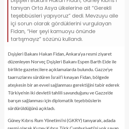
Dışişleri Bakanı Hakan Fidan, Güney Kıbrıs’ı
tanıyan Orta Asya ülkelerine ait “Gerekli
teşebbüsleri yapıyoruz” dedi. Mevzuyu aile
içi sorun olarak gördüklerini vurgulayan
Fidan, “Her şeyi kamuoyu önünde
tartışmayız” sözünü kullandı.
Dışişleri Bakanı Hakan Fidan, Ankara’ya resmi ziyaret
düzenleyen Norveç Dışişleri Bakanı Espen Barth Eide ile
birlikte gazetecilere açıklamalarda bulundu. Gazze’ye
taarruzlarını sürdüren İsrail’i kınayan Fidan, bölgede
ateşkesin bir an evvel sağlanması gerektiğini tabir ederek
Türkiye’nin iki devletli tahlili savunduğunu ve Gazze’de
barışın sağlanması için diplomatik teşebbüslerin
sürdürüldüğünü açıkladı.
Güney Kıbrıs Rum Yönetimi’ni (GKRY) tanıyarak, adada
resmi olarak Kuzey Kıbrıs Türk Cumhuriyeti’ni yok sayan