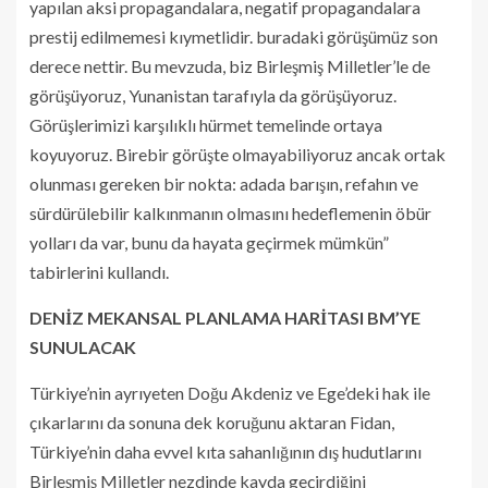
yapılan aksi propagandalara, negatif propagandalara
prestij edilmemesi kıymetlidir. buradaki görüşümüz son
derece nettir. Bu mevzuda, biz Birleşmiş Milletler’le de
görüşüyoruz, Yunanistan tarafıyla da görüşüyoruz.
Görüşlerimizi karşılıklı hürmet temelinde ortaya
koyuyoruz. Birebir görüşte olmayabiliyoruz ancak ortak
olunması gereken bir nokta: adada barışın, refahın ve
sürdürülebilir kalkınmanın olmasını hedeflemenin öbür
yolları da var, bunu da hayata geçirmek mümkün”
tabirlerini kullandı.
DENİZ MEKANSAL PLANLAMA HARİTASI BM’YE
SUNULACAK
Türkiye’nin ayrıyeten Doğu Akdeniz ve Ege’deki hak ile
çıkarlarını da sonuna dek koruğunu aktaran Fidan,
Türkiye’nin daha evvel kıta sahanlığının dış hudutlarını
Birleşmiş Milletler nezdinde kayda geçirdiğini