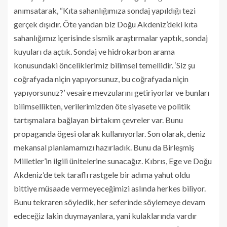
anımsatarak, “Kıta sahanlığımıza sondaj yapıldığı tezi
gerçek dışıdır. Öte yandan biz Doğu Akdeniz’deki kıta
sahanlığımız içerisinde sismik araştırmalar yaptık, sondaj
kuyuları da açtık. Sondaj ve hidrokarbon arama
konusundaki önceliklerimiz bilimsel temellidir. ‘Siz şu
coğrafyada niçin yapıyorsunuz, bu coğrafyada niçin
yapıyorsunuz?’ vesaire mevzularını getiriyorlar ve bunları
bilimsellikten, verilerimizden öte siyasete ve politik
tartışmalara bağlayan birtakım çevreler var. Bunu
propaganda ögesi olarak kullanıyorlar. Son olarak, deniz
mekansal planlamamızı hazırladık. Bunu da Birleşmiş
Milletler’in ilgili ünitelerine sunacağız. Kıbrıs, Ege ve Doğu
Akdeniz’de tek taraflı rastgele bir adıma yahut oldu
bittiye müsaade vermeyeceğimizi aslında herkes biliyor.
Bunu tekraren söyledik, her seferinde söylemeye devam
edeceğiz lakin duymayanlara, yani kulaklarında vardır