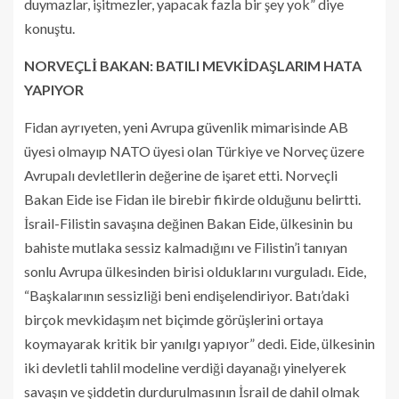
duymazlar, işitmezler, yapacak fazla bir şey yok” diye
konuştu.
NORVEÇLİ BAKAN: BATILI MEVKİDAŞLARIM HATA
YAPIYOR
Fidan ayrıyeten, yeni Avrupa güvenlik mimarisinde AB
üyesi olmayıp NATO üyesi olan Türkiye ve Norveç üzere
Avrupalı devletllerin değerine de işaret etti. Norveçli
Bakan Eide ise Fidan ile birebir fikirde olduğunu belirtti.
İsrail-Filistin savaşına değinen Bakan Eide, ülkesinin bu
bahiste mutlaka sessiz kalmadığını ve Filistin’i tanıyan
sonlu Avrupa ülkesinden birisi olduklarını vurguladı. Eide,
“Başkalarının sessizliği beni endişelendiriyor. Batı’daki
birçok mevkidaşım net biçimde görüşlerini ortaya
koymayarak kritik bir yanılgı yapıyor” dedi. Eide, ülkesinin
iki devletli tahlil modeline verdiği dayanağı yinelyerek
savaşın ve şiddetin durdurulmasının İsrail de dahil olmak