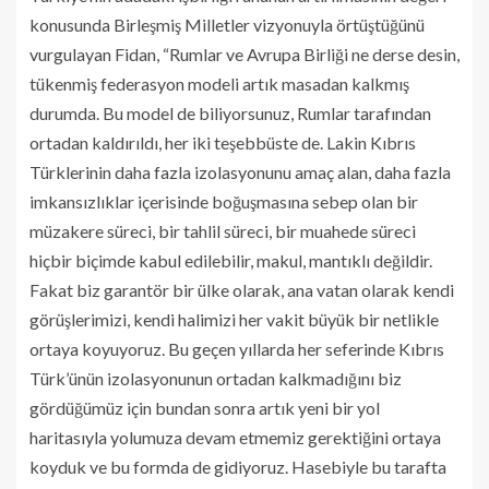
konusunda Birleşmiş Milletler vizyonuyla örtüştüğünü
vurgulayan Fidan, “Rumlar ve Avrupa Birliği ne derse desin,
tükenmiş federasyon modeli artık masadan kalkmış
durumda. Bu model de biliyorsunuz, Rumlar tarafından
ortadan kaldırıldı, her iki teşebbüste de. Lakin Kıbrıs
Türklerinin daha fazla izolasyonunu amaç alan, daha fazla
imkansızlıklar içerisinde boğuşmasına sebep olan bir
müzakere süreci, bir tahlil süreci, bir muahede süreci
hiçbir biçimde kabul edilebilir, makul, mantıklı değildir.
Fakat biz garantör bir ülke olarak, ana vatan olarak kendi
görüşlerimizi, kendi halimizi her vakit büyük bir netlikle
ortaya koyuyoruz. Bu geçen yıllarda her seferinde Kıbrıs
Türk’ünün izolasyonunun ortadan kalkmadığını biz
gördüğümüz için bundan sonra artık yeni bir yol
haritasıyla yolumuza devam etmemiz gerektiğini ortaya
koyduk ve bu formda de gidiyoruz. Hasebiyle bu tarafta