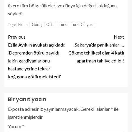
üzere tüm bölge ülkeleri ve dünya için değerli olduğunu
söyledi.
Fidan
Görüş
Orta
Türk
Türk Dünyası
Tags:
Previous
Next
Esila Ayık’ın avukatı açıkladı:
Sakarya’da panik anları…
‘Depremden ötürü bayıldı
Çökme tehlikesi olan 4 katlı
lakin gardiyanlar onu
apartman tahliye edildi!
hastane yerine tekrar
koğuşuna götürmek istedi’
Bir yanıt yazın
E-posta adresiniz yayınlanmayacak.
Gerekli alanlar
*
ile
işaretlenmişlerdir
Yorum
*