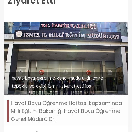
Ziyaret Etti
hayat-boyu-ogrenme-genel-muduru-dr-emre-
topoglu-ve-ekibi-izmiri-ziyaret-etti.jpg
Hayat Boyu Öğrenme Haftası kapsamında
Millî Eğitim Bakanlığı Hayat Boyu Öğrenme
Genel Müdürü Dr.