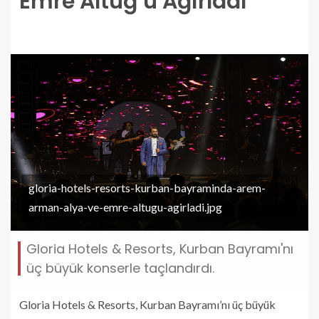
Emre Altuğ’u Ağırladı
gloria-hotels-resorts-kurban-bayraminda-arem-
arman-alya-ve-emre-altugu-agirladi.jpg
Gloria Hotels & Resorts, Kurban Bayramı'nı
üç büyük konserle taçlandırdı.
Gloria Hotels & Resorts, Kurban Bayramı’nı üç büyük