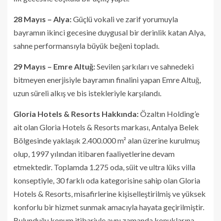
28 Mayıs – Alya:
Güçlü vokali ve zarif yorumuyla
bayramın ikinci gecesine duygusal bir derinlik katan Alya,
sahne performansıyla büyük beğeni topladı.
29 Mayıs – Emre Altuğ:
Sevilen şarkıları ve sahnedeki
bitmeyen enerjisiyle bayramın finalini yapan Emre Altuğ,
uzun süreli alkış ve bis istekleriyle karşılandı.
Gloria Hotels & Resorts Hakkında:
Özaltın Holding’e
ait olan Gloria Hotels & Resorts markası, Antalya Belek
Bölgesinde yaklaşık 2.400.000 m² alan üzerine kurulmuş
olup, 1997 yılından itibaren faaliyetlerine devam
etmektedir. Toplamda 1.275 oda, süit ve ultra lüks villa
konseptiyle, 30 farklı oda kategorisine sahip olan Gloria
Hotels & Resorts, misafirlerine kişiselleştirilmiş ve yüksek
konforlu bir hizmet sunmak amacıyla hayata geçirilmiştir.
Bulunduğu konum itibariyle aynı zamanda konuklarına