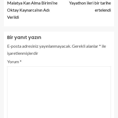
Malatya Kan Alma Birimi’ne
Yayathon ileri bir tarihe
Oktay Kaynarca’nın Adı
ertelendi
Verildi
Bir yanıt yazın
E-posta adresiniz yayınlanmayacak.
Gerekli alanlar
*
ile
işaretlenmişlerdir
Yorum
*