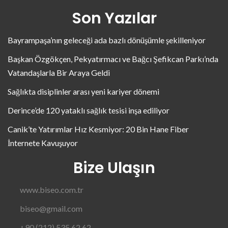
Son Yazılar
Bayrampaşa’nın geleceği ada bazlı dönüşümle şekilleniyor
Başkan Özgökçen, Pekyatırmacı ve Bağcı Şefikcan Parkı’nda
Vatandaşlarla Bir Araya Geldi
Sağlıkta disiplinler arası yeni kariyer dönemi
Derince’de 120 yataklı sağlık tesisi inşa ediliyor
Canik’te Yatırımlar Hız Kesmiyor: 20 Bin Hane Fiber
İnternete Kavuşuyor
Bize Ulaşın
www.biseo.com.tr
biseo@gmail.com
+90 (212) 535 62 62