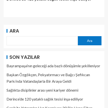
ARA
Ara
SON YAZILAR
Bayrampaşa’nın geleceği ada bazlı dönüşümle şekilleniyor
Başkan Özgökçen, Pekyatırmacı ve Bağcı Şefikcan
Parkı’nda Vatandaşlarla Bir Araya Geldi
Sağlıkta disiplinler arası yeni kariyer dönemi
Derince’de 120 yataklı sağlık tesisi inşa ediliyor
Canik’te Yatırımlar Hız Kesmiyor: 20 Bin Hane Fiber