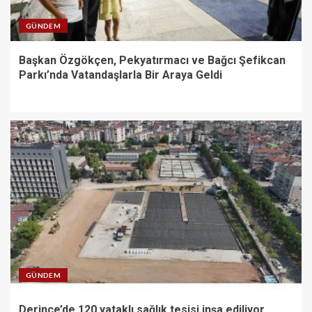
GÜNDEM
Başkan Özgökçen, Pekyatırmacı ve Bağcı Şefikcan
Parkı’nda Vatandaşlarla Bir Araya Geldi
GÜNDEM
Derince’de 120 yataklı sağlık tesisi inşa ediliyor