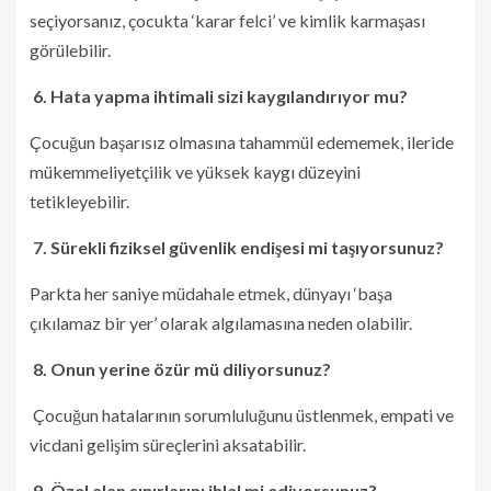
seçiyorsanız, çocukta ‘karar felci’ ve kimlik karmaşası
görülebilir.
6. Hata yapma ihtimali sizi kaygılandırıyor mu?
Çocuğun başarısız olmasına tahammül edememek, ileride
mükemmeliyetçilik ve yüksek kaygı düzeyini
tetikleyebilir.
7. Sürekli fiziksel güvenlik endişesi mi taşıyorsunuz?
Parkta her saniye müdahale etmek, dünyayı ‘başa
çıkılamaz bir yer’ olarak algılamasına neden olabilir.
8. Onun yerine özür mü diliyorsunuz?
Çocuğun hatalarının sorumluluğunu üstlenmek, empati ve
vicdani gelişim süreçlerini aksatabilir.
9. Özel alan sınırlarını ihlal mi ediyorsunuz?