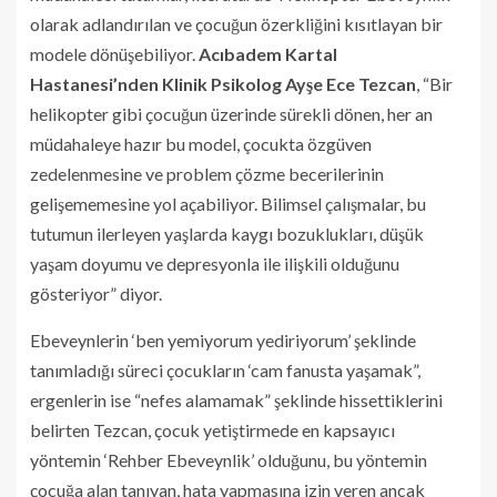
olarak adlandırılan ve çocuğun özerkliğini kısıtlayan bir
modele dönüşebiliyor.
Acıbadem Kartal
Hastanesi’nden Klinik Psikolog Ayşe Ece Tezcan
, “Bir
helikopter gibi çocuğun üzerinde sürekli dönen, her an
müdahaleye hazır bu model, çocukta özgüven
zedelenmesine ve problem çözme becerilerinin
gelişememesine yol açabiliyor. Bilimsel çalışmalar, bu
tutumun ilerleyen yaşlarda kaygı bozuklukları, düşük
yaşam doyumu ve depresyonla ile ilişkili olduğunu
gösteriyor” diyor.
Ebeveynlerin ‘ben yemiyorum yediriyorum’ şeklinde
tanımladığı süreci çocukların ‘cam fanusta yaşamak”,
ergenlerin ise “nefes alamamak” şeklinde hissettiklerini
belirten Tezcan, çocuk yetiştirmede en kapsayıcı
yöntemin ‘Rehber Ebeveynlik’ olduğunu, bu yöntemin
çocuğa alan tanıyan, hata yapmasına izin veren ancak