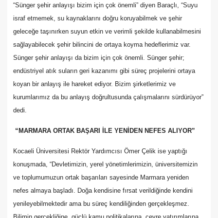
“Sünger şehir anlayışı bizim için çok önemli” diyen Baraçlı, “Suyu
israf etmemek, su kaynaklarını doğru koruyabilmek ve şehir
geleceğe taşınırken suyun etkin ve verimli şekilde kullanabilmesini
sağlayabilecek şehir bilincini de ortaya koyma hedeflerimiz var.
Sünger şehir anlayışı da bizim için çok önemli. Sünger şehir;
endüstriyel atık suların geri kazanımı gibi süreç projelerini ortaya
koyan bir anlayış ile hareket ediyor. Bizim şirketlerimiz ve
kurumlarımız da bu anlayış doğrultusunda çalışmalarını sürdürüyor”
dedi.
“MARMARA ORTAK BAŞARI İLE YENİDEN NEFES ALIYOR”
Kocaeli Üniversitesi Rektör Yardımcısı Ömer Çelik ise yaptığı
konuşmada, “Devletimizin, yerel yönetimlerimizin, üniversitemizin
ve toplumumuzun ortak başarıları sayesinde Marmara yeniden
nefes almaya başladı. Doğa kendisine fırsat verildiğinde kendini
yenileyebilmektedir ama bu süreç kendiliğinden gerçekleşmez.
Bilimin gerçekliğine, güçlü kamu politikalarına, çevre yatırımlarına