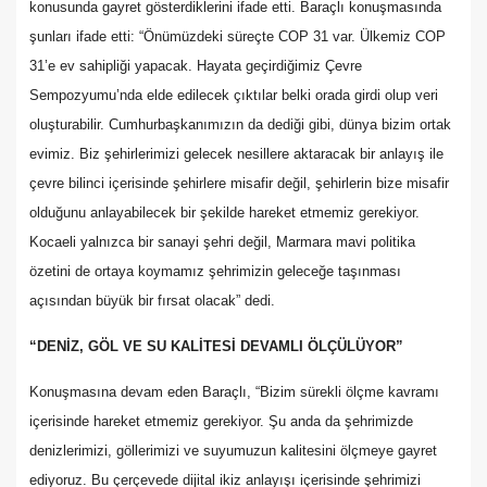
konusunda gayret gösterdiklerini ifade etti. Baraçlı konuşmasında
şunları ifade etti: “Önümüzdeki süreçte COP 31 var. Ülkemiz COP
31’e ev sahipliği yapacak. Hayata geçirdiğimiz Çevre
Sempozyumu’nda elde edilecek çıktılar belki orada girdi olup veri
oluşturabilir. Cumhurbaşkanımızın da dediği gibi, dünya bizim ortak
evimiz. Biz şehirlerimizi gelecek nesillere aktaracak bir anlayış ile
çevre bilinci içerisinde şehirlere misafir değil, şehirlerin bize misafir
olduğunu anlayabilecek bir şekilde hareket etmemiz gerekiyor.
Kocaeli yalnızca bir sanayi şehri değil, Marmara mavi politika
özetini de ortaya koymamız şehrimizin geleceğe taşınması
açısından büyük bir fırsat olacak” dedi.
“DENİZ, GÖL VE SU KALİTESİ DEVAMLI ÖLÇÜLÜYOR”
Konuşmasına devam eden Baraçlı, “Bizim sürekli ölçme kavramı
içerisinde hareket etmemiz gerekiyor. Şu anda da şehrimizde
denizlerimizi, göllerimizi ve suyumuzun kalitesini ölçmeye gayret
ediyoruz. Bu çerçevede dijital ikiz anlayışı içerisinde şehrimizi