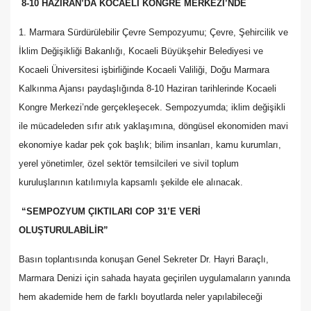
8-10 HAZİRAN’DA KOCAELİ KONGRE MERKEZİ’NDE
1. Marmara Sürdürülebilir Çevre Sempozyumu; Çevre, Şehircilik ve
İklim Değişikliği Bakanlığı, Kocaeli Büyükşehir Belediyesi ve
Kocaeli Üniversitesi işbirliğinde Kocaeli Valiliği, Doğu Marmara
Kalkınma Ajansı paydaşlığında 8-10 Haziran tarihlerinde Kocaeli
Kongre Merkezi’nde gerçekleşecek. Sempozyumda; iklim değişikli
ile mücadeleden sıfır atık yaklaşımına, döngüsel ekonomiden mavi
ekonomiye kadar pek çok başlık; bilim insanları, kamu kurumları,
yerel yönetimler, özel sektör temsilcileri ve sivil toplum
kuruluşlarının katılımıyla kapsamlı şekilde ele alınacak.
“SEMPOZYUM ÇIKTILARI COP 31’E VERİ
OLUŞTURULABİLİR”
Basın toplantısında konuşan Genel Sekreter Dr. Hayri Baraçlı,
Marmara Denizi için sahada hayata geçirilen uygulamaların yanında
hem akademide hem de farklı boyutlarda neler yapılabileceği