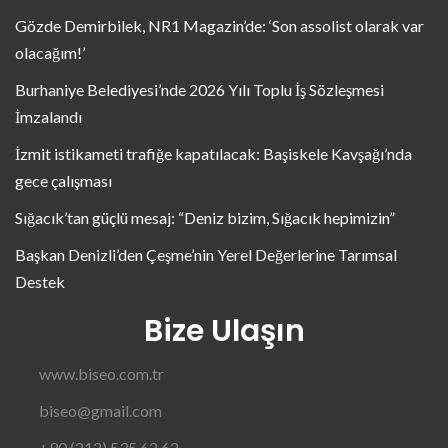
Gözde Demirbilek, NR1 Magazin’de: ‘Son assolist olarak var
olacağım!’
Burhaniye Belediyesi’nde 2026 Yılı Toplu İş Sözleşmesi
İmzalandı
İzmit istikameti trafiğe kapatılacak: Başiskele Kavşağı’nda
gece çalışması
Sığacık’tan güçlü mesaj: “Deniz bizim, Sığacık hepimizin”
Başkan Denizli’den Çeşme’nin Yerel Değerlerine Tarımsal
Destek
Bize Ulaşın
www.biseo.com.tr
biseo@gmail.com
+90 (212) 535 62 62