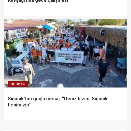
Kavşağı’nda gece çalışması
GÜNDEM
Sığacık’tan güçlü mesaj: “Deniz bizim, Sığacık
hepimizin”