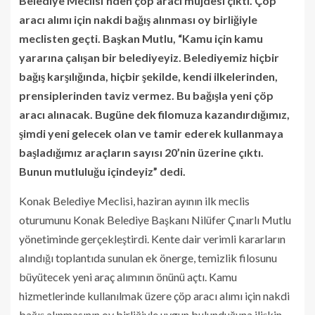
Belediye Meclisi’nden çöp aracı müjdesi çıktı. Çöp
aracı alımı için nakdi bağış alınması oy birliğiyle
meclisten geçti. Başkan Mutlu, “Kamu için kamu
yararına çalışan bir belediyeyiz. Belediyemiz hiçbir
bağış karşılığında, hiçbir şekilde, kendi ilkelerinden,
prensiplerinden taviz vermez. Bu bağışla yeni çöp
aracı alınacak. Bugüne dek filomuza kazandırdığımız,
şimdi yeni gelecek olan ve tamir ederek kullanmaya
başladığımız araçların sayısı 20’nin üzerine çıktı.
Bunun mutluluğu içindeyiz” dedi.
Konak Belediye Meclisi, haziran ayının ilk meclis
oturumunu Konak Belediye Başkanı Nilüfer Çınarlı Mutlu
yönetiminde gerçekleştirdi. Kente dair verimli kararların
alındığı toplantıda sunulan ek önerge, temizlik filosunu
büyütecek yeni araç alımının önünü açtı. Kamu
hizmetlerinde kullanılmak üzere çöp aracı alımı için nakdi
bağış alınmasının oy birliğiyle uygun bulunduğuna ilişkin