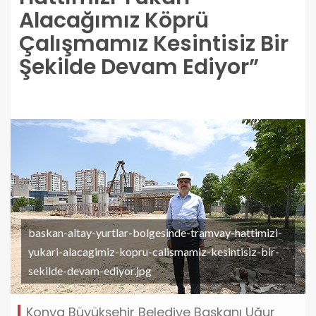
Alacağımız Köprü
Çalışmamız Kesintisiz Bir
Şekilde Devam Ediyor”
baskan-altay-yurtlar-bolgesinde-tramvay-hattimizi-
yukari-alacagimiz-kopru-calismamiz-kesintisiz-bir-
sekilde-devam-ediyor.jpg
Konya Büyükşehir Belediye Başkanı Uğur