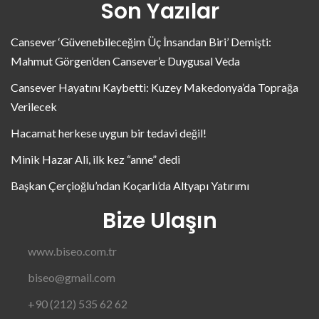
Son Yazılar
Cansever ‘Güvenebileceğim Üç İnsandan Biri’ Demişti:
Mahmut Görgen’den Cansever’e Duygusal Veda
Cansever Hayatını Kaybetti: Kuzey Makedonya’da Toprağa
Verilecek
Hacamat herkese uygun bir tedavi değil!
Minik Hazar Ali, ilk kez “anne” dedi
Başkan Çerçioğlu’ndan Koçarlı’da Altyapı Yatırımı
Bize Ulaşın
www.biseo.com.tr
biseo@gmail.com
+90 (212) 535 62 62