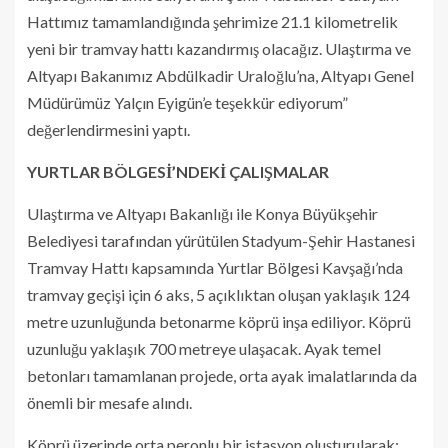
Hattımız tamamlandığında şehrimize 21.1 kilometrelik
yeni bir tramvay hattı kazandırmış olacağız. Ulaştırma ve
Altyapı Bakanımız Abdülkadir Uraloğlu’na, Altyapı Genel
Müdürümüz Yalçın Eyigün’e teşekkür ediyorum”
değerlendirmesini yaptı.
YURTLAR BÖLGESİ’NDEKİ ÇALIŞMALAR
Ulaştırma ve Altyapı Bakanlığı ile Konya Büyükşehir
Belediyesi tarafından yürütülen Stadyum-Şehir Hastanesi
Tramvay Hattı kapsamında Yurtlar Bölgesi Kavşağı’nda
tramvay geçişi için 6 aks, 5 açıklıktan oluşan yaklaşık 124
metre uzunluğunda betonarme köprü inşa ediliyor. Köprü
uzunluğu yaklaşık 700 metreye ulaşacak. Ayak temel
betonları tamamlanan projede, orta ayak imalatlarında da
önemli bir mesafe alındı.
Köprü üzerinde orta peronlu bir istasyon oluşturularak;