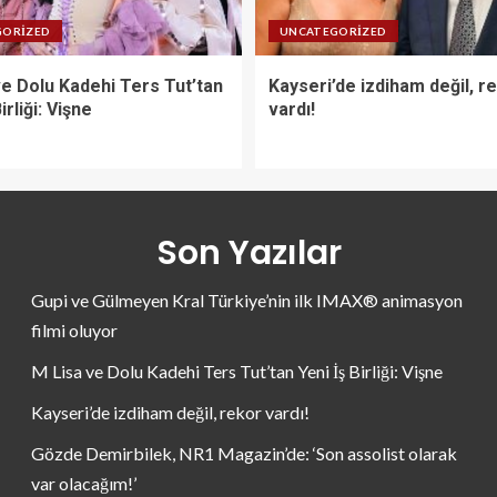
GORIZED
UNCATEGORIZED
ve Dolu Kadehi Ters Tut’tan
Kayseri’de izdiham değil, r
irliği: Vişne
vardı!
Son Yazılar
Gupi ve Gülmeyen Kral Türkiye’nin ilk IMAX® animasyon
filmi oluyor
M Lisa ve Dolu Kadehi Ters Tut’tan Yeni İş Birliği: Vişne
Kayseri’de izdiham değil, rekor vardı!
Gözde Demirbilek, NR1 Magazin’de: ‘Son assolist olarak
var olacağım!’