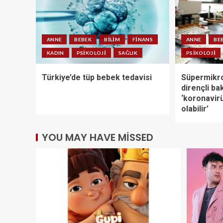
ANNE
BEBEK
BILIM
FINANS
ANNE
BE
KADIN
PSIKOLOJI
SAĞLIK
PSIKOLOJI
Türkiye’de tüp bebek tedavisi
Süpermikro
dirençli ba
‘koronavirü
olabilir’
YOU MAY HAVE MISSED