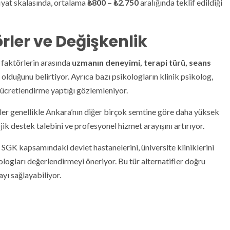
fiyat skalasında, ortalama
₺800 – ₺2.750
aralığında teklif edildiği
örler ve Değişkenlik
 faktörlerin arasında
uzmanın deneyimi, terapi türü, seans
olduğunu belirtiyor. Ayrıca bazı psikologların klinik psikolog,
 ücretlendirme yaptığı gözlemleniyor.
er genellikle Ankara’nın diğer birçok semtine göre daha yüksek
jik destek talebini ve profesyonel hizmet arayışını artırıyor.
n SGK kapsamındaki devlet hastanelerini, üniversite kliniklerini
logları değerlendirmeyi öneriyor. Bu tür alternatifler doğru
ayı sağlayabiliyor.