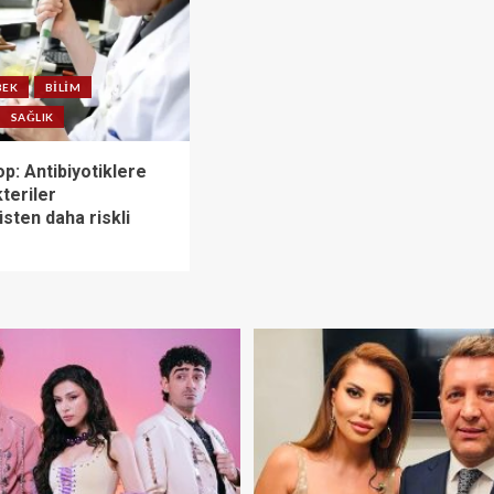
BEK
BILIM
SAĞLIK
p: Antibiyotiklere
kteriler
sten daha riskli