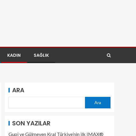
KADIN
SAĞLIK
ARA
Ara
SON YAZILAR
Gupi ve Gülmeyen Kral Türkiye’nin ilk IMAX®