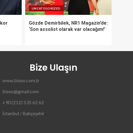
UNCATEGORIZED
ekor
Gözde Demirbilek, NR1 Magazin’de:
‘Son assolist olarak var olacağım!’
Bize Ulaşın
www.biseo.com.tr
biseo@gmail.com
+90 (212) 535 62 62
İstanbul / Bahçeşehir