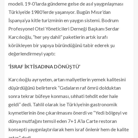
modeli. 19-0’larda gündeme gelse de asıl yaygınlaşması
Türkiye’de 1980’lerde yaşanıyor. Bugün Mısır’dan
İspanya’ya kitle turizminin en yaygın sistemi. Bodrum
Profesyonel Otel Yöneticileri Derneği Başkanı Serdar
Karcılıoğlu, “her şey dahil” paketlerin artık israfı
körükleyen bir yapıya büründüğünü tabir ederek şu
değerlendirmeyi yaptı:
‘İSRAF İKTİSADINA DÖNÜŞTÜ’
Karcılıoğlu ayrıyeten, artan maliyetlerin yemek kalitesini
düşürdüğünü belirterek “Gıdaların raf ömrü dolduktan
sonra tekrar büfeye konması, sıhhati tehdit eder hale
geldi” dedi. Tahlil olarak ise Türkiye’nin gastronomik
kıymetlerinin öne çıkarılmasını önerdi ve “Yedi bölgeyi ve
dünya mutfağını temsil eden 7+1 A’la Carte restoran
konsepti yaygınlaştırılarak hem israf önlenir hem de kalite
artar” dedi.