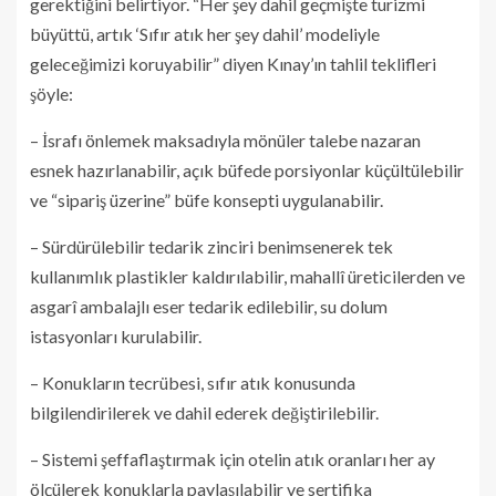
gerektiğini belirtiyor. “Her şey dahil geçmişte turizmi
büyüttü, artık ‘Sıfır atık her şey dahil’ modeliyle
geleceğimizi koruyabilir” diyen Kınay’ın tahlil teklifleri
şöyle:
– İsrafı önlemek maksadıyla mönüler talebe nazaran
esnek hazırlanabilir, açık büfede porsiyonlar küçültülebilir
ve “sipariş üzerine” büfe konsepti uygulanabilir.
– Sürdürülebilir tedarik zinciri benimsenerek tek
kullanımlık plastikler kaldırılabilir, mahallî üreticilerden ve
asgarî ambalajlı eser tedarik edilebilir, su dolum
istasyonları kurulabilir.
– Konukların tecrübesi, sıfır atık konusunda
bilgilendirilerek ve dahil ederek değiştirilebilir.
– Sistemi şeffaflaştırmak için otelin atık oranları her ay
ölçülerek konuklarla paylaşılabilir ve sertifika